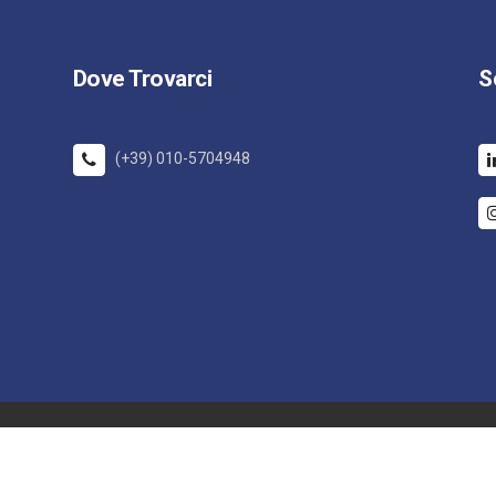
Dove Trovarci
S
(+39) 010-5704948
0992
iva sulla raccolta
Le tue preferenze relative alla priva